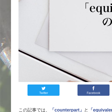
Twitter
Facebook
この記事では、
「counterpart」
と
「equivale