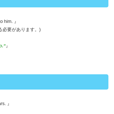
to him. 』
る必要があります。)
o.”
』
ars. 』