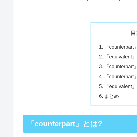
目
「counterpar
「equivalen
「counterpar
「counterpa
「equivalen
まとめ
「counterpart」とは?