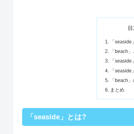
目
「seasid
「beach
「seasid
「seasid
「beach
まとめ
「seaside」とは?